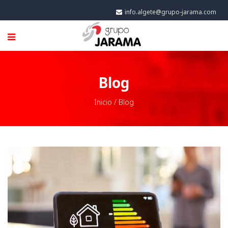
info.algete@grupo-jarama.com
Blog
Inicio
/
Blog