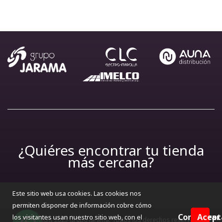
¿Quiéres encontrar tu tienda
más cercana?
Este sitio web usa cookies. Las cookies nos
permiten disponer de información cobre cómo
Configurar
Acept
los visitantes usan nuestro sitio web, con el
© Copyright 2025 Grupo Jarama. Todos los derechos reservados