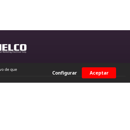
ivo de que
Configurar
Aceptar
ana?