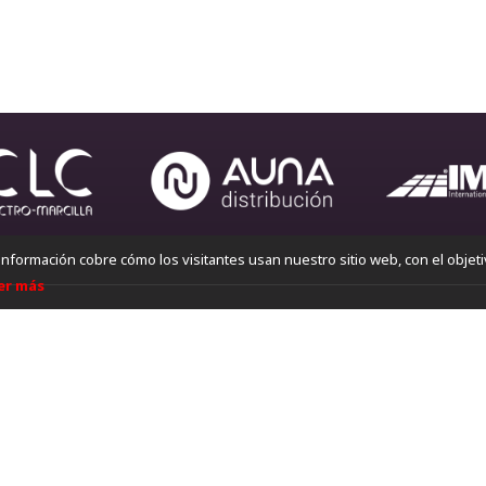
información cobre cómo los visitantes usan nuestro sitio web, con el objet
er más
iéres encontrar tu tienda más cerc