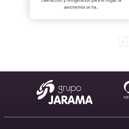
calefacción y refrigeración para el hogar, la
aerotermia se ha...
‹