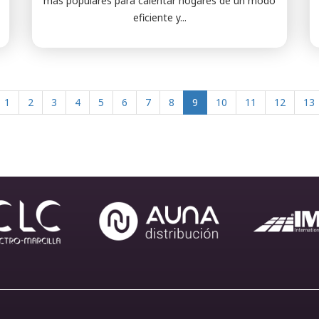
más populares para calentar hogares de un modo
eficiente y...
1
2
3
4
5
6
7
8
9
10
11
12
13